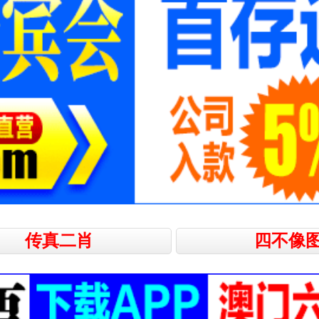
传真二肖
四不像