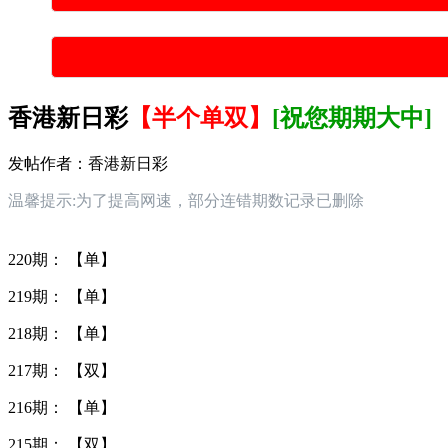
香港新日彩
【半个单双】
[祝您期期大中]
发帖作者：香港新日彩
温馨提示:为了提高网速，部分连错期数记录已删除
220期：
【单】
219期：
【单】
218期：
【单】
217期：
【双】
216期：
【单】
215期：
【双】