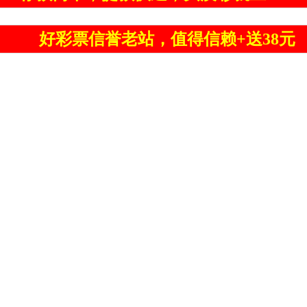
好彩票信誉老站，值得信赖+送38元